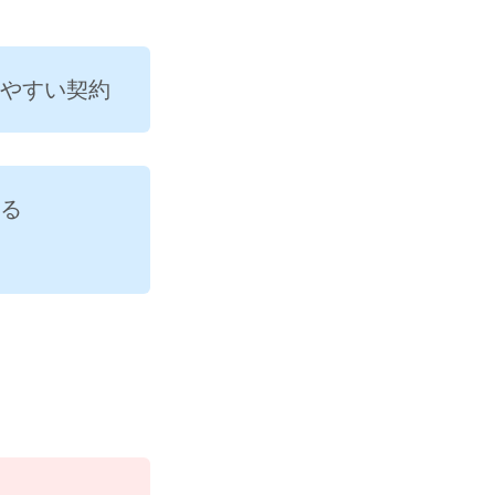
やすい契約
る