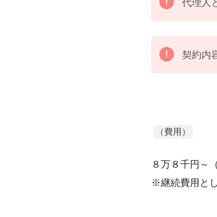
代理人
契約内
（費用）
８万８千円～
※継続費用と