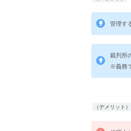
管理す
裁判所
※義務
（デメリット）